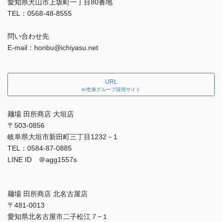
愛知県犬山市上坂町一丁目80番地
TEL：0568-48-8555
問い合わせ先
E-mail：honbu@ichiyasu.net
URL
㈱壱康グループ採用サイト
麺場 田所商店 大垣店
〒503-0856
岐阜県大垣市新田町三丁目1232－1
TEL：0584-87-0885
LINE ID ＠agg1557s
麺場 田所商店 北名古屋店
〒481-0013
愛知県北名古屋市二子松江７−１