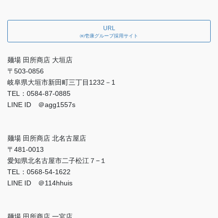
URL
㈱壱康グループ採用サイト
麺場 田所商店 大垣店
〒503-0856
岐阜県大垣市新田町三丁目1232－1
TEL：0584-87-0885
LINE ID ＠agg1557s
麺場 田所商店 北名古屋店
〒481-0013
愛知県北名古屋市二子松江７−１
TEL：0568-54-1622
LINE ID ＠114hhuis
麺場 田所商店 一宮店