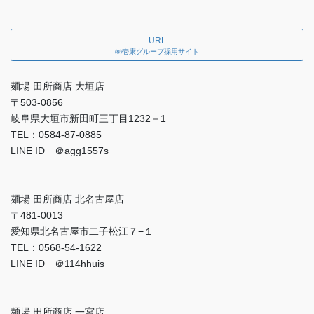
URL
㈱壱康グループ採用サイト
麺場 田所商店 大垣店
〒503-0856
岐阜県大垣市新田町三丁目1232－1
TEL：0584-87-0885
LINE ID ＠agg1557s
麺場 田所商店 北名古屋店
〒481-0013
愛知県北名古屋市二子松江７−１
TEL：0568-54-1622
LINE ID ＠114hhuis
麺場 田所商店 一宮店