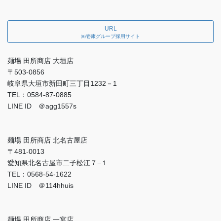
URL
㈱壱康グループ採用サイト
麺場 田所商店 大垣店
〒503-0856
岐阜県大垣市新田町三丁目1232－1
TEL：0584-87-0885
LINE ID ＠agg1557s
麺場 田所商店 北名古屋店
〒481-0013
愛知県北名古屋市二子松江７−１
TEL：0568-54-1622
LINE ID ＠114hhuis
麺場 田所商店 一宮店