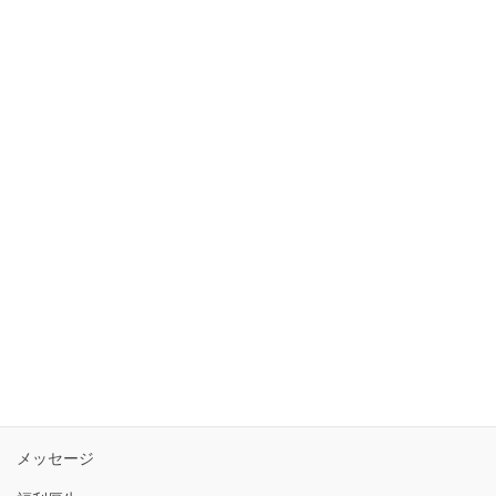
トップ
3分で分かる白帝電設
メッセージ