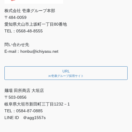
株式会社 壱康グループ本部
〒484-0059
愛知県犬山市上坂町一丁目80番地
TEL：0568-48-8555
問い合わせ先
E-mail：honbu@ichiyasu.net
URL
㈱壱康グループ採用サイト
麺場 田所商店 大垣店
〒503-0856
岐阜県大垣市新田町三丁目1232－1
TEL：0584-87-0885
LINE ID ＠agg1557s