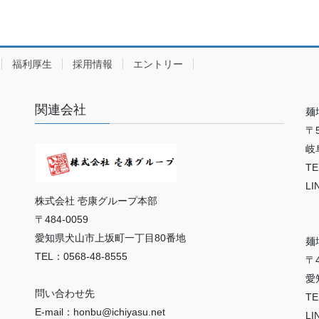
福利厚生
採用情報
エントリー
関連会社
麺
〒5
岐
TE
LI
株式会社 壱康グループ本部
〒484-0059
愛知県犬山市上坂町一丁目80番地
麺
TEL：0568-48-8555
〒4
愛
問い合わせ先
TE
E-mail：honbu@ichiyasu.net
LI