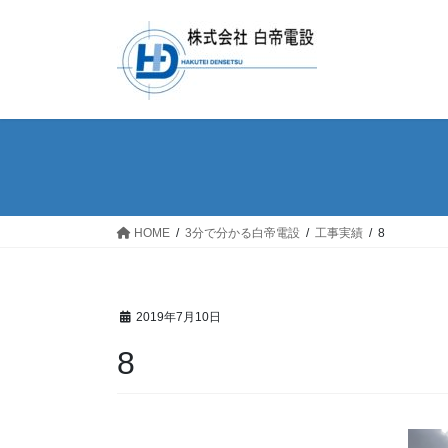
コ
ナ
ン
ビ
テ
ゲ
ン
ー
ツ
シ
へ
ョ
ス
ン
キ
に
ッ
移
プ
動
HOME
3分で分かる白帝電設
工事実績
8
2019年7月10日
8