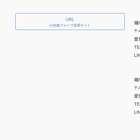
URL
麺
㈱壱康グループ採用サイト
〒4
愛
TE
LI
麺
〒4
愛
TE
LI