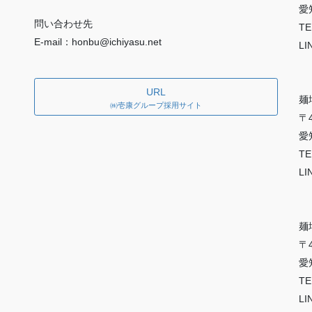
愛
問い合わせ先
TE
E-mail：honbu@ichiyasu.net
LI
URL
麺
㈱壱康グループ採用サイト
〒4
愛
TE
LI
麺
〒4
愛
TE
LI