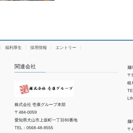
福利厚生
採用情報
エントリー
関連会社
麺
〒5
岐
TE
LI
株式会社 壱康グループ本部
〒484-0059
愛知県犬山市上坂町一丁目80番地
麺
TEL：0568-48-8555
〒4