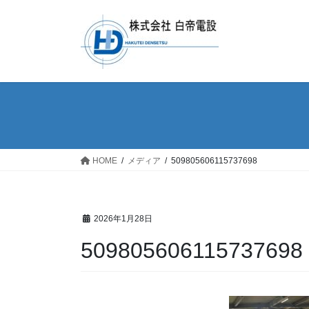
コ
ナ
ン
ビ
テ
ゲ
ン
ー
ツ
シ
へ
ョ
ス
ン
キ
に
ッ
移
プ
動
HOME
メディア
509805606115737698
2026年1月28日
509805606115737698