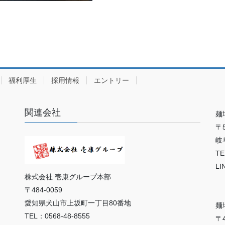
福利厚生
採用情報
エントリー
関連会社
麺
〒5
岐
TE
LI
株式会社 壱康グループ本部
〒484-0059
愛知県犬山市上坂町一丁目80番地
麺
TEL：0568-48-8555
〒4