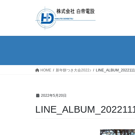
コ
ナ
ン
ビ
テ
ゲ
ン
ー
ツ
シ
へ
ョ
ス
ン
キ
に
ッ
移
プ
動
HOME
新年餅つき大会2022♪
LINE_ALBUM_2022111
2022年5月20日
LINE_ALBUM_202211