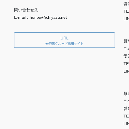
愛
問い合わせ先
TE
E-mail：honbu@ichiyasu.net
LI
URL
麺
㈱壱康グループ採用サイト
〒4
愛
TE
LI
麺
〒4
愛
TE
LI