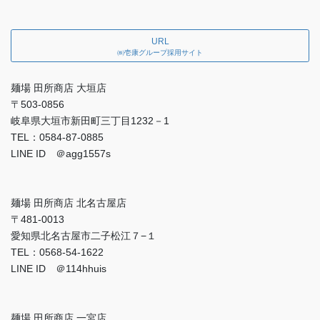
URL
㈱壱康グループ採用サイト
麺場 田所商店 大垣店
〒503-0856
岐阜県大垣市新田町三丁目1232－1
TEL：0584-87-0885
LINE ID ＠agg1557s
麺場 田所商店 北名古屋店
〒481-0013
愛知県北名古屋市二子松江７−１
TEL：0568-54-1622
LINE ID ＠114hhuis
麺場 田所商店 一宮店